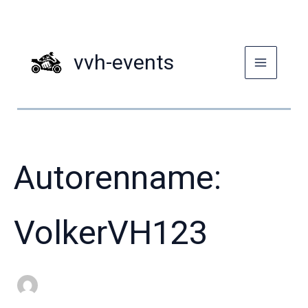
Suchen
Zum
nach:
Inhalt
springen
vvh-events
Autorenname:
VolkerVH123